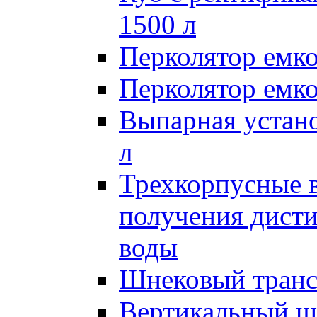
1500 л
Перколятор емко
Перколятор емко
Выпарная устан
л
Трехкорпусные 
получения дист
воды
Шнековый транс
Вертикальный ш